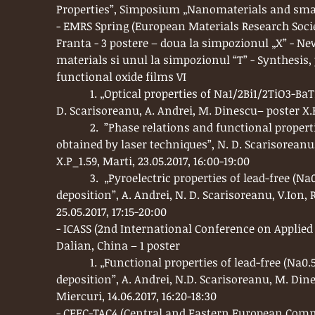
Properties”, Simposium „Nanomaterials and smart m
- EMRS Spring (European Materials Research Societ
Franta - 3 postere – doua la simpozionul „X” - Ne
materials si unul la simpozionul “T” - Synthesis
functional oxide films VI
1. „Optical properties of Na1/2Bi1/2TiO3-BaTiO3 
D. Scarisoreanu, A. Andrei, M. Dinescu– poster X.P_
2. ”Phase relations and functional properties 
obtained by laser techniques”, N. D. Scarisoreanu, 
X.P_1.59, Marti, 23.05.2017, 16:00-19:00
3. „Pyroelectric properties of lead-free (Na0.5
deposition”, A. Andrei, N. D. Scarisoreanu, V.Ion, 
25.05.2017, 17:15-20:00
- ICASS (2nd International Conference on Applied 
Dalian, China – 1 poster
1. „Functional properties of lead-free (Na0.5Bi
deposition”, A. Andrei, N.D. Scarisoreanu, M. Dinesc
Miercuri, 14.06.2017, 16:20-18:30
- CEEC-TAC4 (Central and Eastern European Comm