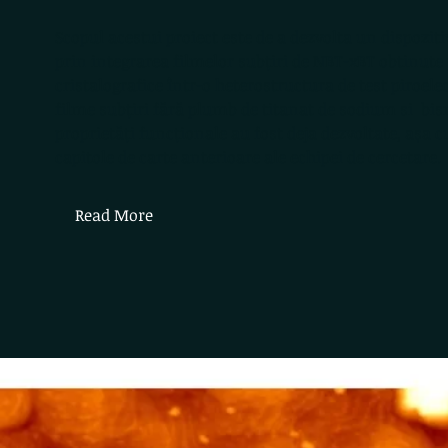
Scopul acestui proiect este de a dezvolta un dispozit
prin integrarea filmelor subțiri de NBT-xBT obtinute 
cristalografice într-o heterostructura de test piroelec
filme subțiri fără plumb de titanat de sodium si bis
proprietăți funcționale au fost deja dezvoltate, așa 
capitole de carte anterioare ale echipei de cercetare.
Read More