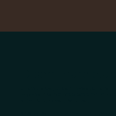
Diseminare etap
Un articol a fost publicat in revista „Romanian Jour
Properties of Na1/2Bi1/2TiO3-BaTiO3 Thin Films Ob
Andrei, N. Dumitrescu, M. Dinescu
A fost depusa o cerere de brevet cu titlul „Metoda 