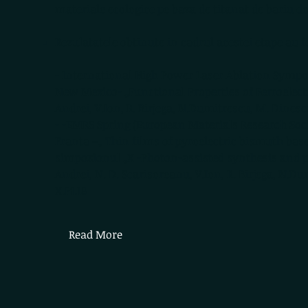
materiale ecologice pe baza de titanat de bariu d
Rezulatatele obtinute in cadrul acestei etape au 
- International High Power Laser Ablation Sympos
New Mexico- „Functional Properties of Ferroelectr
Andrei, V.Ion, R. Birjega, N.Dumitrescu, M. Dinescu–
- -EMRS Spring (European Materials Research Socie
Franta –„ Thin films of pyroelectric bismuth base
simpozionul „X -Photon-assisted synthesis and pr
Andrei, N. D. Scarisoreanu, V.Ion, R. Birjega, N.Du
X.PI.18
Read More