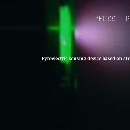
PED99 - P
Pyroelectric sensing device based on stru