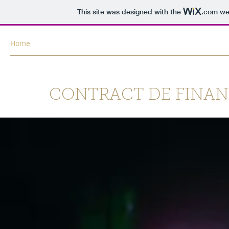
This site was designed with the
.com
web
Home
About
Obiectivul proiectului
Etapa I
Etapa II
CONTRACT DE FINANȚ